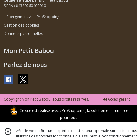
Ce site est édité par Mon Petit Babou.
SIREN : 84380260400010
Hébergement via eProShopping
Gestion des cookies
Données personnelles
Mon Petit Babou
Parlez de nous
Copyright Mon Petit Babou. Tous droits réservés.
Accès gérant
Ce site est réalisé avec
eProShopping
, la solution e-commerce
pour tous
Afin de vous offrir une expérience utilisateur optimale sur le site, nous
utilisons des cookies fonctionnels qui assurent le bon fonctionnement